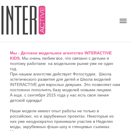
ГЛАВНАЯ
Детское модельное агентство
Каталог моделей
Школа моделей
Мы - Детское модельное агентство INTERACTIVE
KIDS.
Мы очень любим все, что связано с детьми и
поэтому работаем на модельном рынке уже не один
Наши преподаватели
год.
При нашем агентстве действует Фотостудия, Школа
Little Top Model of Russia
эстетического развития для детей и Школа моделей
INTERACTIVE для взрослых девушек. Это позволяет нам
постоянно пополнять базу моделей новыми лицами.
Interactive Summer Camp
А еще, с сентября 2015 года у нас есть своя линия
детской одежды!
Топ-модель по-детски
Наши модели имеют опыт работы не только в
российских, но и зарубежных проектах. Некоторые из
БЛОГ
них уже неоднократно принимали участие в Неделях
моды, зарубежных фэшн-шоу и глянцевых съемках.
Контакты