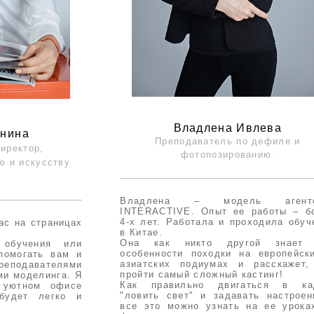
Владлена Ивлева
хнина
Преподаватель по дефиле и
иректор,
фотопозированию
.
лю
и искусству
Владлена – модель агентс
INTERACTIVE. Опыт ее работы – б
4-х лет. Работала и проходила обуч
ас на страницах
в Китае.
Она как никто другой знает 
 обучения или
особенности походки на европейск
помогать вам и
азиатских подиумах и расскажет,
подавателями
пройти самый сложный кастинг!
ями моделинга.
Я
Как правильно двигаться в ка
 уютном о
фисе
"ловить свет" и задавать настроен
будет легко и
все это можно узнать на ее урока