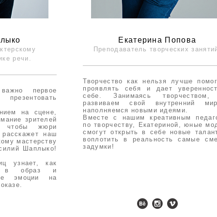
плыко
Екатерина Попова
актерскому
Преподаватель творческих заняти
ике речи.
Творчество как нельзя лучше помо
проявлять себя и дает увереннос
важно первое
себе. Занимаясь творчеством
о презентовать
развиваем свой внутренний м
наполняемся новыми идеями.
нием на сцене,
Вместе с нашим креативным педаг
имание зрителей
по творчеству, Екатериной, юные мо
, чтобы жюри
смогут открыть в себе новые талан
 расскажет наш
воплотить в реальность самые см
кому мастерству
задумки!
асилий Шаплыко!
иц узнает, как
ся в образ и
мые эмоции на
оказе.