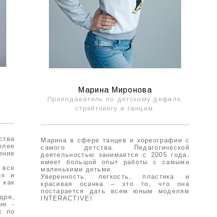
Марина Миронова
Преподаватель по детскому дефиле,
стрейтчингу и танцам
.
тва
Марина в сфере танцев и хореографии с
олее
самого детства. Педагогической
ение
деятельностью занимается с 2005 года,
имеет большой опыт работы с самыми
все
маленькими детьми.
их и
Уверенность, легкость, пластика и
 как
красивая осанка – это то, что она
постарается дать всем юным моделям
дре,
INTERACTIVE!
ие -
х по