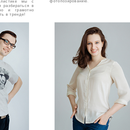
фотопозированию.
илистике мы с
я разбираться в
но и грамотно
ть в тренде!