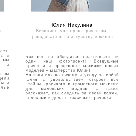
Юлия Никулина
й.
Визажист, мастер по прическам,
преподаватель по искусству макияжа.
гает
ть в
Без нее не обходится практически ни
, мы
один наш фотопроект! Воздушные
ир и
прически и прекрасные макияжи наших
моделей – мастерство Юлии!
огом
На занятиях по визажу и уходу за собой
дели
Юлия с удовольствием откроет все
ты и
тайны красивого и грамотного макияжа
елые
для маленьких модниц, а также
расскажет, как следить за своей кожей,
волосами и делать красивые прически.